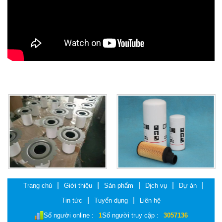
Trang chủ
Giới thiệu
Sản phẩm
Dịch vụ
Dự án
Tin tức
Tuyển dụng
Liên hệ
Số người online :
1
Số người truy cập :
3057136