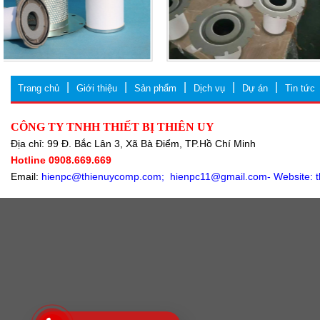
Trang chủ
Giới thiệu
Sản phẩm
Dịch vụ
Dự án
Tin tức
CÔNG TY TNHH THIẾT BỊ THIÊN UY
Ðịa chỉ: 99 Đ. Bắc Lân 3, Xã Bà Điểm, TP.Hồ Chí Minh
Hotline 0908.669.669
Email:
hienpc@thienuycomp.com;
hienpc11@gmail.com- Website: 