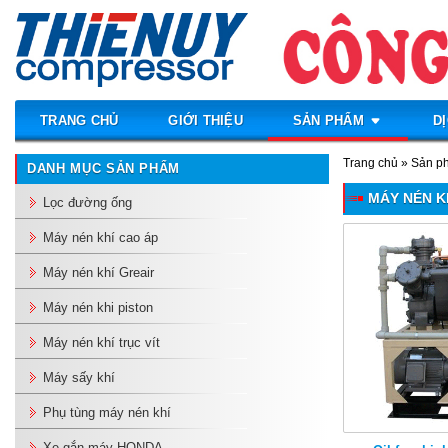
Bỏ
qua
nội
dung
TRANG CHỦ
GIỚI THIỆU
SẢN PHẨM
D
Trang chủ
»
Sản p
DANH MỤC SẢN PHẨM
MÁY NÉN K
Lọc đường ống
Máy nén khí cao áp
Máy nén khí Greair
Máy nén khi piston
Máy nén khí trục vít
Máy sấy khí
Phụ tùng máy nén khí
Xe gắn máy HONDA