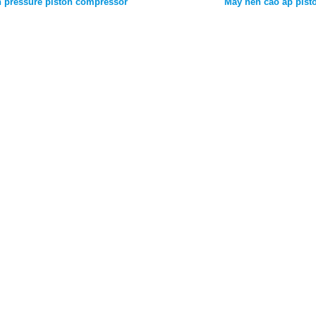
gh pressure piston compressor
Máy nén cao áp pist