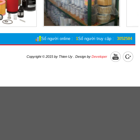
Số người online :
1
Số người truy cập :
3052584
Copyright © 2015 by Thien Uy . Design by
Developer