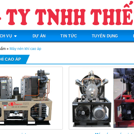
ỊCH VỤ
DỰ ÁN
TIN TỨC
TUYỂN DỤNG
hẩm
»
Máy nén khí cao áp
HÍ CAO ÁP