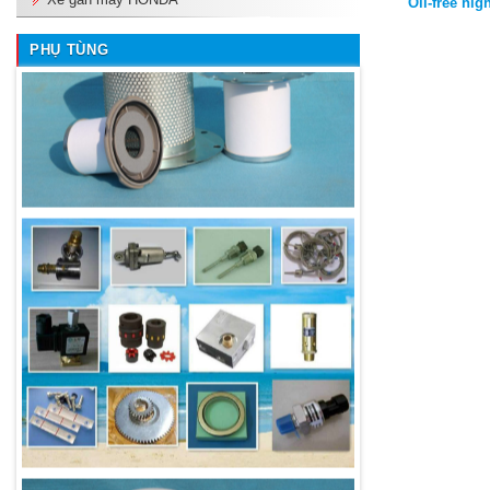
Oil-free hi
PHỤ TÙNG